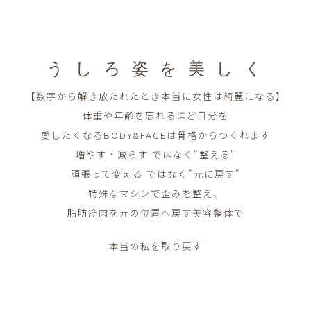
う し ろ 姿 を 美 し く
【数字から解き放たれたとき本当に女性は綺麗になる】
体重や年齢を忘れるほど自分を
愛したくなるBODY&FACEは骨格からつくれます
増やす・減らす ではなく"整える"
頑張って変える ではなく"元に戻す"
特殊なマシンで歪みを整え、
脂肪筋肉を元の位置へ戻す美容整体で
本当の私を取り戻す