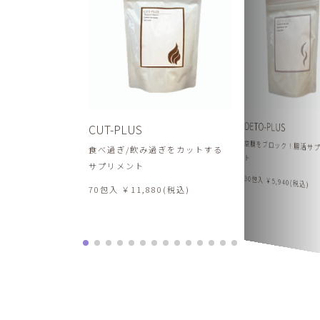
DETO-PLUS
CUT-PLUS
空腹をブロック！腸活サ
食べ過ぎ/飲み過ぎをカットする
ト
サプリメント
30包入 ￥5,940(税込)
70包入 ￥11,880(税込)