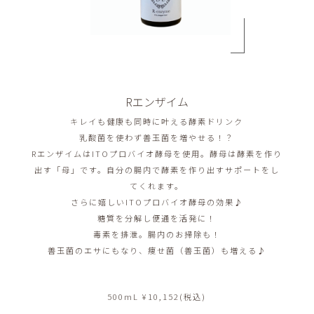
Rエンザイム
キレイも健康も同時に叶える酵素ドリンク
乳酸菌を使わず善玉菌を増やせる！？
RエンザイムはITOプロバイオ酵母を使用。酵母は酵素を作り
出す「母」です。自分の腸内で酵素を作り出すサポートをし
てくれます。
さらに嬉しいITOプロバイオ酵母の効果♪
糖質を分解し便通を活発に！
毒素を排泄。腸内のお掃除も！
善玉菌のエサにもなり、痩せ菌（善玉菌）も増える♪
500mL ¥10,152(税込)